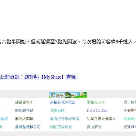
行，原定六點半開始，但就延遲至7點先開波。今次場館可容納8千幾