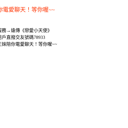
你電愛聊天！等你喔~~
服務→遠傳《戀愛小天使》
戶直撥交友號碼78933
正妹陪你電愛聊天！等你喔~~