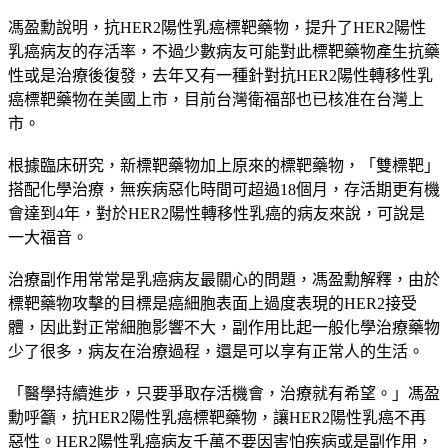
馮盈勳說明，抗HER2陽性乳癌標靶藥物，提升了HER2陽性
乳癌病友的存活率，不過少數病友可能對此標靶藥物產生抗藥
性或是治療後復發，去年又有一種針對抗HER2陽性轉移性乳
癌標靶藥物在美國上市，目前台灣衛福部也已核准在台灣上
市。
根據臨床研究，新標靶藥物加上原來的標靶藥物，「雙標靶」
搭配化學治療，無疾病惡化時間可超過18個月，存活期更有機
會達到4年，對於HER2陽性轉移性乳癌的病友來說，可說是
一大福音。
治療副作用常常是乳癌病友最關心的問題，馮盈勳解釋，由於
標靶藥物攻擊的目標是癌細胞表面上過度表現的HER2接受
體，因此對正常細胞影響不大，副作用比起一般化學治療藥物
少了很多，病友在治療過程，還是可以享有正常人的生活。
「醫學持續進步，只要爭取存活機會，治療就有希望。」馮盈
勳呼籲，抗HER2陽性乳癌標靶藥物，讓HER2陽性乳癌不再
惡性。HER2陽性乳癌病友千萬不要因害怕疾病或是副作用，