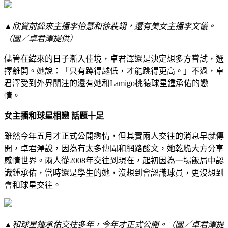
▲欣賞前緯來主播李怡慧和徐裴翊，還有美女主播李文儀。
（圖／卓君澤提供）
儘管在緯來的日子漸入佳境，卓君澤還是決定想多方嘗試，選
擇離開。她說：「只有蹲得越低，才能跳得更高。」不過，卓
君澤受到外界關注的還有她和Lamigo桃猿球星鍾承佑的戀
情。
女主播和球星相戀 話題十足
雖然今年五月才正式公開戀情，但其實兩人交往的消息早就傳
開，卓君澤說，因為有太多傳聞和網路酸文，她乾脆大方分享
感情世界。兩人從2008年交往到現在，起初因為一場飯局中認
識鍾承佑，當時還是學生的她，沒想到會認識球員，更沒想到
會和球星交往。
▲和球星鍾承佑交往多年，今年才正式公開。（圖／卓君澤提