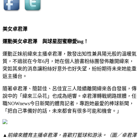
美女卓君澤
運動美女卓君澤 與球星甜蜜戀愛ing！
運動正妹前緯來主播卓君澤，散發出知性兼具陽光般的溫暖氣
質，不過就在今年6月，她在個人臉書粉絲團發佈離開緯來，
突如其來的消息讓粉絲好意外也好失望，紛紛期待未來她能重
返主播台。
隨著卓君澤、簡懿佳、呂佳宜三人陸續離開緯來各自發展，傳
說中的「緯來三朵花」也成為絕響。卓君澤轉戰網路媒體，任
職NOWnews今日新聞的體育記者，專跑她最愛的棒球新聞，
「把自己準備好的話，未來都會有很多可能和機會。」
▲前緯來體育主播卓君澤，喜歡打籃球和游泳。（圖／卓君澤