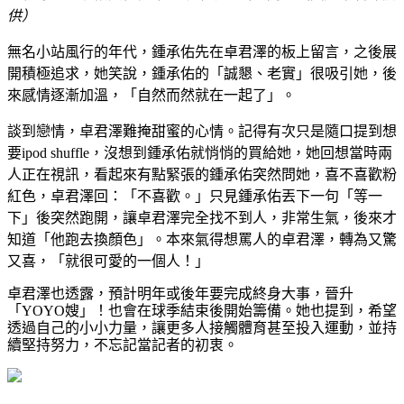
供）
無名小站風行的年代，鍾承佑先在卓君澤的板上留言，之後展
開積極追求，她笑說，鍾承佑的「誠懇、老實」很吸引她，後
來感情逐漸加溫，「自然而然就在一起了」。
談到戀情，卓君澤難掩甜蜜的心情。記得有次只是隨口提到想
要ipod shuffle，沒想到鍾承佑就悄悄的買給她，她回想當時兩
人正在視訊，看起來有點緊張的鍾承佑突然問她，喜不喜歡粉
紅色，卓君澤回：「不喜歡。」只見鍾承佑丟下一句「等一
下」後突然跑開，讓卓君澤完全找不到人，非常生氣，後來才
知道「他跑去換顏色」。本來氣得想罵人的卓君澤，轉為又驚
又喜，「就很可愛的一個人！」
卓君澤也透露，預計明年或後年要完成終身大事，晉升
「YOYO嫂」！也會在球季結束後開始籌備。她也提到，希望
透過自己的小小力量，讓更多人接觸體育甚至投入運動，並持
續堅持努力，不忘記當記者的初衷。