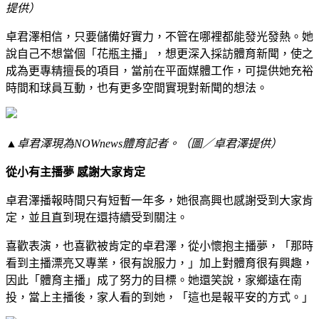
提供）
卓君澤相信，只要儲備好實力，不管在哪裡都能發光發熱。她
說自己不想當個「花瓶主播」，想更深入採訪體育新聞，使之
成為更專精擅長的項目，當前在平面媒體工作，可提供她充裕
時間和球員互動，也有更多空間實現對新聞的想法。
▲卓君澤現為NOWnews體育記者。（圖／卓君澤提供）
從小有主播夢 感謝大家肯定
卓君澤播報時間只有短暫一年多，她很高興也感謝受到大家肯
定，並且直到現在還持續受到關注。
喜歡表演，也喜歡被肯定的卓君澤，從小懷抱主播夢，「那時
看到主播漂亮又專業，很有說服力，」加上對體育很有興趣，
因此「體育主播」成了努力的目標。她還笑說，家鄉遠在南
投，當上主播後，家人看的到她，「這也是報平安的方式。」