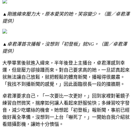
▲剛進緯來壓力大，原本愛笑的她，笑容變少。（圖／卓君澤
提供）
▲卓君澤首次播報，沒想到「初登板」就NG。（圖／卓君澤
提供）
大學畢業後就進入緯來，半年後登上主播台，卓君澤感到幸
運，但是壓力卻接踵而來。對自己要求高的她，一旦認真起來
就無法讓自己放鬆，就把輕鬆的體育新聞，播報得很嚴肅。
「我找不到播新聞的感覺，」因此面臨很長一段的撞牆期。
卓君澤要求自己，「一次要比一次更好，」回到家裡對著鏡子
練習自然微笑，揣摩如何讓人看起來舒服愉快；多練習咬字發
音，減少吃螺絲的機會。她想起「初登板」報新聞，事前已經
做好萬全準備，沒想到一上台「嚇死了，」一開始自我介紹就
看錯攝影機，讓她十分懊惱。