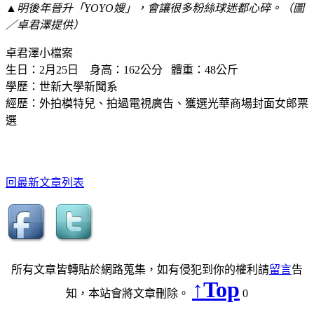
▲明後年晉升「YOYO嫂」，會讓很多粉絲球迷都心碎。（圖
／卓君澤提供）
卓君澤小檔案
生日：2月25日 身高：162公分 體重：48公斤
學歷：世新大學新聞系
經歷：外拍模特兒、拍過電視廣告、獲選光華商場封面女郎票
選
回最新文章列表
所有文章皆轉貼於網路蒐集，如有侵犯到你的權利請
留言
告
↑Top
知，本站會將文章刪除。
0