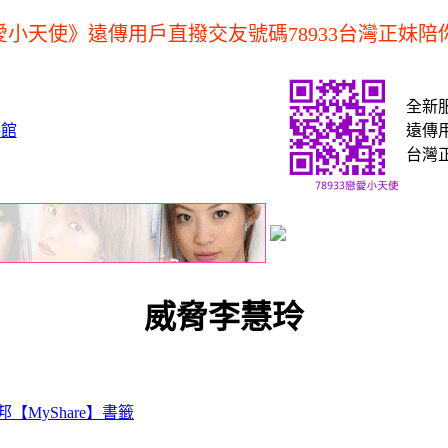
小天使》遠傳用戶直撥交友號碼78933台灣正妹陪
全新
遠傳用
台灣
威脅李慧玲