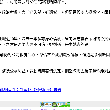
應），可能是我對女性的認識唔夠深。」
有政治考慮，會「好失望、好遺憾」。但是否與多人投訴李、節
任職近10年，過去一年多亦身心俱疲，曾向陳志雲表示可物色接
言下之意是否陳志雲不可信，她則稱不是由她去評論。
月前仍對公司很有信心，深信不會被調職或解僱，但近期多個政
，涉及公眾利益，調動時應審慎決定，期望陳志雲及李慧玲能到