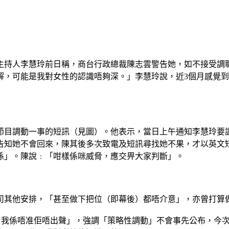
主持人李慧玲前日稱，商台行政總裁陳志雲警告她，如不接受調
解，可能是我對女性的認識唔夠深。」李慧玲說，近3個月感覺
節目調動一事的短訊（見圖）。他表示，當日上午通知李慧玲要
告知她不會回來，陳其後多次致電及短訊尋找她不果，才以英文
係」。陳說﹕「咁樣係咪威脅，應交畀大家判斷」。
司其他安排，「甚至做下把位（即幕後）都唔介意」，亦曾打算做
，我係唔准佢唔出聲」，強調「策略性調動」不會事先公布，今