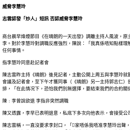
威脅李慧玲
志雲認發「炒人」短訊 否認威脅李慧玲
商台晨早烽煙節目《在晴朗的一天出發》調離主持人風波，原
李。對於李慧玲對調職反應強烈，陳說：「我真係唔知點樣理
任何事情。
指李慧玲同意赴記者會
陳志雲昨主持《晴朗》後見記者，主動公開上周五與李慧玲就
會議及記者會，至下午才獲同事（《晴朗》另一主持郭志仁）
排，「在此情况下，恐怕我們別無選擇，要結束我們的合約關
陳﹕李曾說欲退 李指非突然調職
陳又透露，李早已表明退意，私底下多次向他表示，會接受公
陳志雲稱，一直沒要求李封口，「家唔係我唔准李慧玲出聲