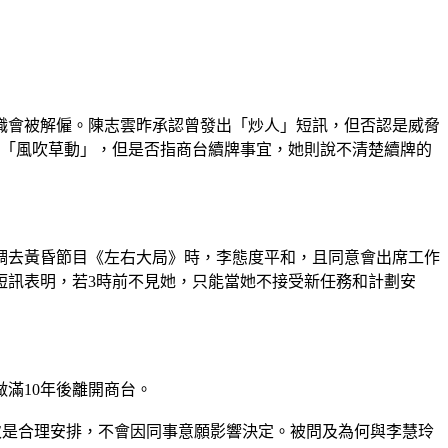
職會被解僱。陳志雲昨承認曾發出「炒人」短訊，但否認是威脅
到「風吹草動」，但是否指商台續牌事宜，她則說不清楚續牌的
調去黃昏節目《左右大局》時，李態度平和，且同意會出席工作
短訊表明，若3時前不見她，只能當她不接受新任務和計劃安
滿10年後離開商台。
次是合理安排，不會因同事意願影響決定。被問及為何與李慧玲