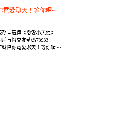
你電愛聊天！等你喔~~
服務→遠傳《戀愛小天使》
戶直撥交友號碼78933
正妹陪你電愛聊天！等你喔~~