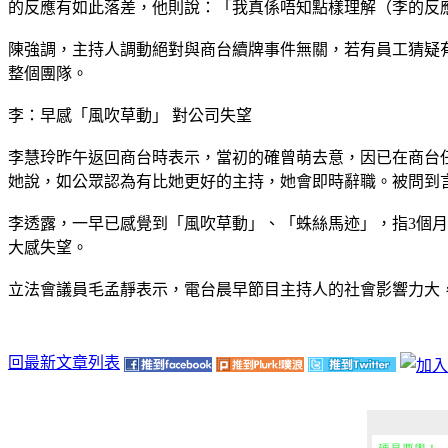
的反應有如此落差，他則說：「我真係唔知點樣理解（李的反
陳強調，主持人調動絕對與商台續牌事件無關，若有員工猜疑
整個團隊。
李：早感「風吹草動」 對公司失望
李慧玲昨午返回商台時表示，當初的確曾萌去意，因已在商台
她說，如公眾認為有比她更好的主持，她會即時辭職。被問到
李透露，一早已感覺到「風吹草動」、「蛛絲馬迹」，指3個
大感失望。
立法會議員毛孟靜表示，電台晨早節目主持人的社會影響力大
回最新文章列表