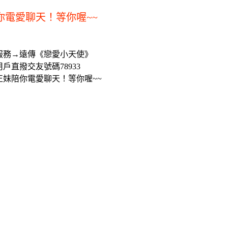
你電愛聊天！等你喔~~
服務→遠傳《戀愛小天使》
戶直撥交友號碼78933
正妹陪你電愛聊天！等你喔~~