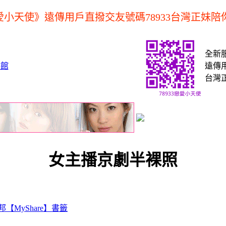
小天使》遠傳用戶直撥交友號碼78933台灣正妹陪
全新
遠傳用
台灣
女主播京劇半裸照