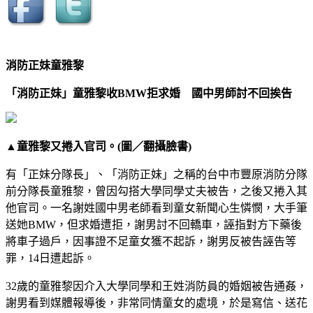
消防正妹童雅黎
「消防正妹」童雅黎收BMW拒求婚 國中男師討不回挨告
▲童雅黎又捲入官司。(圖／翻攝臉書)
有「正妹分隊長」、「消防正妹」之稱的台中市豐原消防分隊
前分隊長童雅黎，曾因勾搭大學同學丈夫被告，之後又捲入其
他官司。一名謝姓國中男老師看到童女新聞心生憐憫，大手筆
送她BMW，但求婚遭拒，謝男討不回轎車，誣指對方下藥後
將車子過戶，因事證不足童女獲不起訴，謝男反被告誣告等
罪，14日遭起訴。
32歲的童雅黎因介入大學同學和王姓消防員的婚姻被告通姦，
謝男看到媒體報導後，非常同情童女的處境，於是寫信、送花