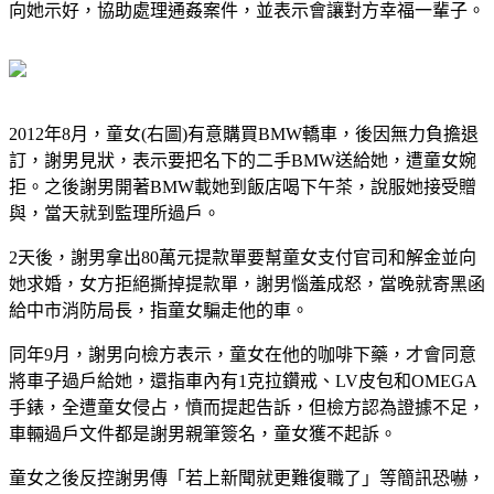
向她示好，協助處理通姦案件，並表示會讓對方幸福一輩子。
2012年8月，童女(右圖)有意購買BMW轎車，後因無力負擔退
訂，謝男見狀，表示要把名下的二手BMW送給她，遭童女婉
拒。之後謝男開著BMW載她到飯店喝下午茶，說服她接受贈
與，當天就到監理所過戶。
2天後，謝男拿出80萬元提款單要幫童女支付官司和解金並向
她求婚，女方拒絕撕掉提款單，謝男惱羞成怒，當晚就寄黑函
給中市消防局長，指童女騙走他的車。
同年9月，謝男向檢方表示，童女在他的咖啡下藥，才會同意
將車子過戶給她，還指車內有1克拉鑽戒、LV皮包和OMEGA
手錶，全遭童女侵占，憤而提起告訴，但檢方認為證據不足，
車輛過戶文件都是謝男親筆簽名，童女獲不起訴。
童女之後反控謝男傳「若上新聞就更難復職了」等簡訊恐嚇，