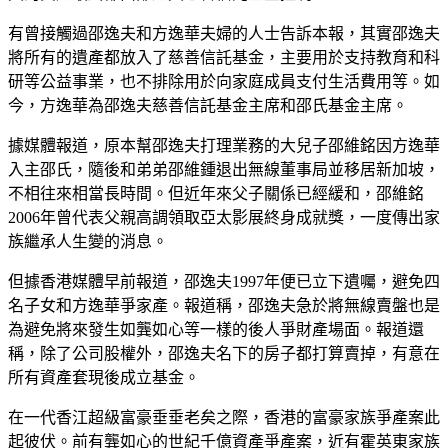
有曾接觸過邵逸夫和方逸華夫婦的人士告訴本報，其實邵逸夫
將所有的遺產都放入了慈善信託基金，主要用於支持教育和科
研等公益事業，也不排除用於向家庭成員支付生活費用等。如
今，方逸華為邵逸夫慈善信託基金主席和邵氏基金主席。
據媒體報道，原本幫邵逸夫打理業務的大兒子邵維銘因方逸華
入主邵氏，隨後和弟弟邵維鍾退出無線董事局並移居新加坡，
不相往來相當長時間。但近年來父子關係已經緩和，邵維銘
2006年曾代表父親高調領取亞太影展終身成就獎，一度傳出家
族繼承人生變的消息。
但據香港媒體早前報道，邵逸夫1997年便已立下遺囑，避免四
名子女和方逸華爭家產。報道稱，邵逸夫急於將無線賣盤也是
為避免將來發生如龔如心等一樣的後人爭財產場面。報道還
稱，除了公司股權外，邵逸夫名下的房子都打算賣掉，有意在
所有資產套現後成立基金。
在一代香江超級富豪垂垂老矣之際，香港的富豪家族爭產案此
起彼伏。前有龔如心的世紀千億資產爭產案，近有霍英東家族