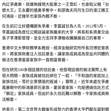
內訌爭產案，就連無線現大股東之一王雪紅，也身陷父親「台
塑大王」王永慶的遺產爭奪中。和邵逸夫同月生日的濠江賭王
何鴻燊，近幾年也家族內戰不斷。
在生前訂立好遺囑避免爭產，李嘉誠甘為人先。2012年5月，
李嘉誠成為首位公開談論家族繼承的大亨，將長和系資產交由
長子李澤鉅管理，並全力支持李澤楷收購擴展自己的事業。
香港中文大學財務學系教授、經濟金融研究所所長范博宏曾表
示，將家族財產注入信託基金，讓家族成員成為受益共同體的
做法在香港富豪家族中一直相當普遍。
但在研究100多個這樣的信託後，他發現這樣的做法實際上有
很大問題，家族成員被信託綁在了一起，「不和諧的家庭加上
家族信託，等於企業價值的毀滅。」實際上，近年來處在爭產
風暴眼中的新鴻基郭氏家族、霍英東家族，均是通過信託方式
「鎖定」家族成員。但由於永久信託難以解散，令家族成員無
法解套。
他表示，第二次世界大戰後形成勢力的香港大亨們都在面對類