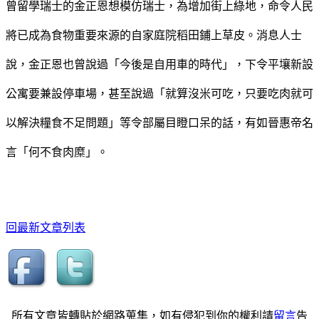
曾留學瑞士的金正恩想模仿瑞士，為增加街上綠地，命令人民
將已成為食物重要來源的自家庭院稻田鋪上草皮。消息人士
說，金正恩也曾說過「今後是自用車的時代」，下令平壤新設
公寓要兼設停車場，甚至說過「就算沒米可吃，只要吃肉就可
以解決糧食不足問題」等令部屬目瞪口呆的話，有如晉惠帝名
言「何不食肉糜」。
回最新文章列表
所有文章皆轉貼於網路蒐集，如有侵犯到你的權利請
留言
告