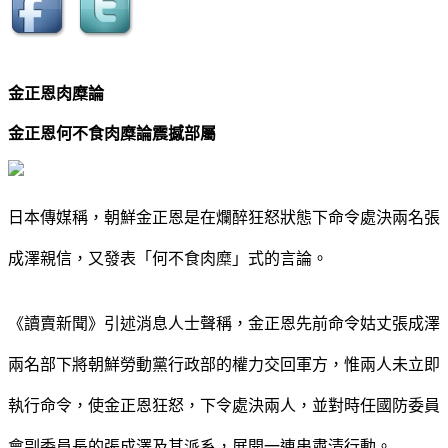
金正恩肉糜論
金正恩何不食肉糜論震撼部屬
日本傳媒稱，朝鮮金正恩是在爛醉狂怒狀態下命令處決兩名張
成澤親信，又發表「何不食肉糜」式的言論。
《讀賣新聞》引述消息人士聲稱，金正恩先前命令姑丈張成澤
兩名部下將朝鮮勞動黨行政部的權力交回軍方，惟兩人未立即
執行命令，使金正恩狂怒，下令處決兩人，並對時任國防委員
會副委員長的張成澤及其派系，展開一連串肅清行動。