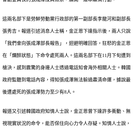
這兩名部下是勞鮮勞動黨行政部的第一副部長李龍河和副部長
張秀吉。報道引述消息人士稱，金正恩下達指示後，兩人只說
「我們會向張成澤部長報告」，迴避明確回答，狂怒的金正恩
在「爛醉狀態」下命令處死兩人。這兩名部下在11月下旬遭到
槍決，感到震驚的身邊人士透過電話知會海外相關人士。韓國
政府監聽到電話內容，得知張成澤無法躲過肅清命運，據說最
後遭處死的張成澤勢力至少有8人。
報道又引述韓國政府知情人士說，金正恩曾下達許多衝動、無
視現實狀況的命令，能否保住向心力令人存疑。知情人士說，