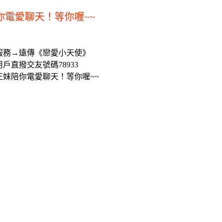
你電愛聊天！等你喔~~
服務→遠傳《戀愛小天使》
戶直撥交友號碼78933
正妹陪你電愛聊天！等你喔~~