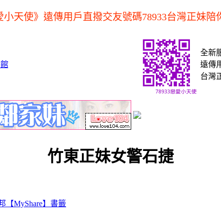
小天使》遠傳用戶直撥交友號碼78933台灣正妹陪
全新
遠傳用
台灣
竹東正妹女警石捷