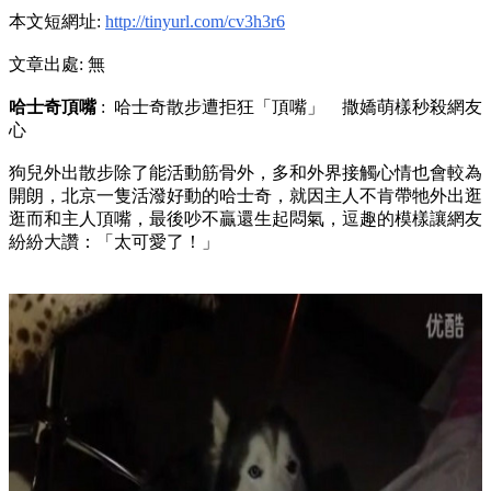
本文短網址:
http://tinyurl.com/cv3h3r6
文章出處: 無
哈士奇頂嘴
: 哈士奇散步遭拒狂「頂嘴」 撒嬌萌樣秒殺網友
心
狗兒外出散步除了能活動筋骨外，多和外界接觸心情也會較為
開朗，北京一隻活潑好動的哈士奇，就因主人不肯帶牠外出逛
逛而和主人頂嘴，最後吵不贏還生起悶氣，逗趣的模樣讓網友
紛紛大讚：「太可愛了！」