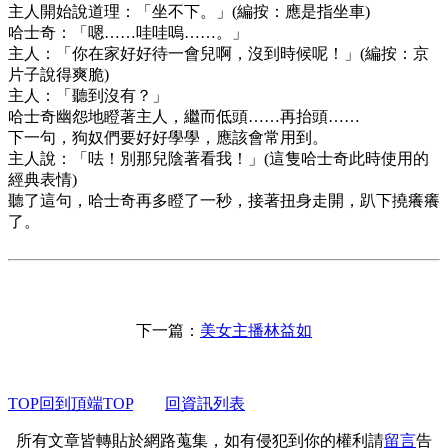
主人開始說道理：「坐不下。」(編按：應是指坐車)
哈士奇：「嗯……哇哇嗚……。」
主人：「你在家好好待一會兒啊，沒到時候呢！」(編按：京
片子說得爽脆)
主人：「聽到沒有？」
哈士奇幽怨地瞪著主人，繼而低頭……再抬頭……
下一句，狗奴們要好好學學，應該會常用到。
主人說：「呿！別那兒陰著看我！」(這隻哈士奇此時使用的
經典表情)
聽了這句，哈士奇再多瞪了一秒，接著扭身走開，趴下撓癢癢
了。
下一篇：
美女主播林益如
TOP回到頂端TOP
回資訊列表
所有文章皆轉貼於網路蒐集，如有侵犯到你的權利請
留言
告