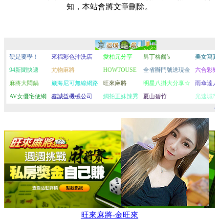
知，本站會將文章刪除。
旺來麻將-金旺來