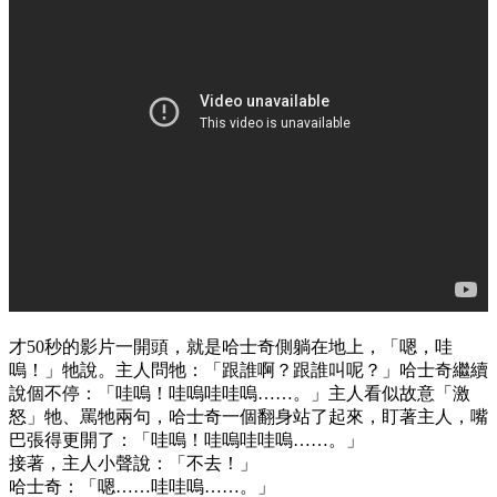
才50秒的影片一開頭，就是哈士奇側躺在地上，「嗯，哇
嗚！」牠說。主人問牠：「跟誰啊？跟誰叫呢？」哈士奇繼續
說個不停：「哇嗚！哇嗚哇哇嗚……。」主人看似故意「激
怒」牠、罵牠兩句，哈士奇一個翻身站了起來，盯著主人，嘴
巴張得更開了：「哇嗚！哇嗚哇哇嗚……。」
接著，主人小聲說：「不去！」
哈士奇：「嗯……哇哇嗚……。」