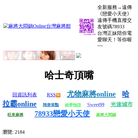
全新服務→遠傳
《戀愛小天使》
遠傳手機直撥交
友號碼78933
台灣正妹陪你電
愛聊天！等你喔
~~
哈士奇頂嘴
尤物麻將online
哈
回資訊列表
RSS
拉霸online
光速城市
Sweet99
隋唐策豔
綺夢物語
78933戀愛小天使
旺來麻將
麻將大悶鍋
瀏覽: 2184