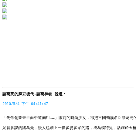
諸葛亮的麻豆後代-諸葛梓岐 說道： 
2010/5/4 下午 04:41:47
「先帝創業未半而中道崩殂……」眼前的時尚少女，卻把三國蜀漢名臣諸葛亮
足智多謀的諸葛亮，後人也踏上一條多姿多采的路，成為模特兒，活躍於天