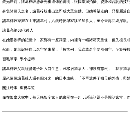
鎂光燈前，諸葛梓岐憑著先祖遺傳的聰明，很快掌握拍攝、姿勢和台詞的技
身負諸葛氏之名，諸葛梓岐甫出道即成大眾焦點。但她希望走的，只是屬於
諸葛梓岐家鄉在山東諸葛村，六歲時便舉家移民加拿大，至今未再回鄉探親
諸葛亮第63代後人
在她那依稀的記憶中，家鄉有一座祠堂，內裡有一幅諸葛亮畫像，但先祖長
然而，她卻記得自己名字的來歷，「按族例，我這輩名字要兩個字。至於梓
習毛筆字 學小提琴
諸葛梓岐父親經營電子出入口生意，雖移居加拿大，卻沒有忘根，「我在加
原來這個諸葛後人還有四分之一的日本血統，「不單遺傳了祖母的外表，與
關注時事 重視孝道
而在加拿大家中，每天晚飯全家人總會圍在一起，討論話題不是閒話家常，