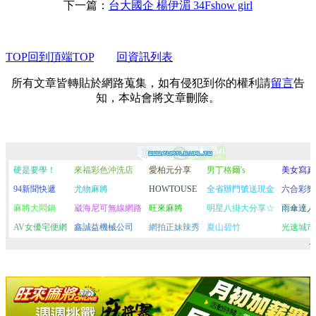
下一篇：
台大國企 楊伊湄 34Fshow girl
TOP回到頂端TOP
回資訊列表
所有文章皆轉貼於網路蒐集，如有侵犯到你的權利請
留言
告
知，本站會將文章刪除。