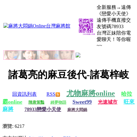
全新服務→遠傳
《戀愛小天使》
遠傳手機直撥交
友號碼78933
台灣正妹陪你電
愛聊天！等你喔
~~
諸葛亮的麻豆後代-諸葛梓岐
尤物麻將online
哈拉
回資訊列表
RSS
霸online
Sweet99
旺來
光速城市
隋唐策豔
綺夢物語
麻將
78933戀愛小天使
麻將大悶鍋
瀏覽: 6217