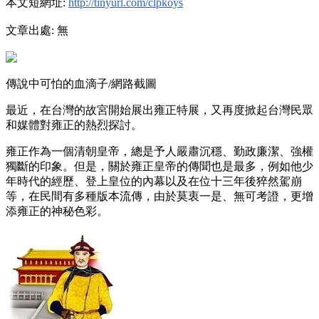
本文短網址:
http://tinyurl.com/clpkoys
文章出處: 無
傳說中可怕的血滴子/網路截圖
最近，在台灣的故宮開始展出雍正特展，又再度掀起台灣民眾
和媒體對雍正的熱烈探討。
雍正作為一個清朝皇帝，總是予人嚴肅沉穩、勤政廉潔、強權
獨斷的印象。但是，關於雍正皇帝的傳聞也是最多，例如他少
年時代的經歷、登上皇位的內幕以及在位十三年後猝然駕崩
等，在民間有多種版本流傳，由於莫衷一是、無可考證，更增
添雍正的神秘色彩。