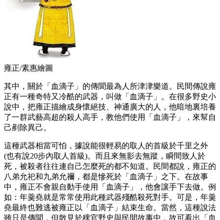
雍正/素惠繪圖
其中，關於「血滴子」的傳聞最為人所津津樂道。民間傳說雍
正有一種奇特又冷酷的武器，叫做「血滴子」。在很多野史小
說中，把雍正描繪成身懷絕技、神通廣大的人，他暗地裏培養
了一群武藝高超的殺人高手，教他們使用「血滴子」，來幫自
己剷除異己。
這種武器相當可怕，據說能很輕易的取人的首級於千里之外
(也有說20步內取人首級)。而且來無影去無蹤，瞬間致人於
死，被殺者往往連自己怎麼死的都不知道。民間都說，雍正的
八弟允祀和九弟允禰，都是慘死於「血滴子」之下。在故事
中，雍正不會親自動手使用「血滴子」，他會讓手下去做。例
如：年羹堯就是常常使用此種武器殘酷殺死對手。可是，年羹
堯最終也難逃被雍正以「血滴子」結束生命。當然，這種說法
雖只是傳聞，但散見於稗官野史與民間故事中，故可看出「血