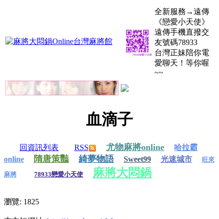
全新服務→遠傳
《戀愛小天使》
遠傳手機直撥交
友號碼78933
台灣正妹陪你電
愛聊天！等你喔
~~
血滴子
尤物麻將online
回資訊列表
RSS
哈拉霸
隋唐策豔
綺夢物語
online
Sweet99
光速城市
旺來
麻將大悶鍋
麻將
78933戀愛小天使
瀏覽: 1825