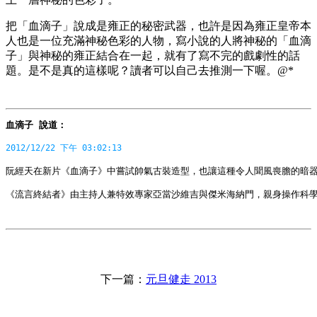
把「血滴子」說成是雍正的秘密武器，也許是因為雍正皇帝本
人也是一位充滿神秘色彩的人物，寫小說的人將神秘的「血滴
子」與神秘的雍正結合在一起，就有了寫不完的戲劇性的話
題。是不是真的這樣呢？讀者可以自己去推測一下喔。@*
血滴子 說道： 
2012/12/22 下午 03:02:13
阮經天在新片《血滴子》中嘗試帥氣古裝造型，也讓這種令人聞風喪膽的暗器，
《流言終結者》由主持人兼特效專家亞當沙維吉與傑米海納門，親身操作科
下一篇：
元旦健走 2013