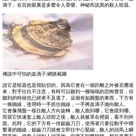
滴子」在百姓眼裏是多麼令人畏懼、神秘而詭異的殺人暗器。
傳說中可怕的血滴子/網路截圖
說它是暗器也是很貼切的。因為它會在一個距離之外被丟擲過
來，對手往往不注意，有時可以聽到一種嗡嗡的恐怖聲音，但
聽到的時候也已經來不及逃了。這個有如圓盤的東西，下方有
一條鐵線，使用時一手抓住鐵線，一手將血滴子拋向敵人。
它會像飛盤一樣往敵人方向旋轉，敵人跑到哪，它會跟到哪。
而當它快速套上敵人頭部之後，敵人就被罩在裡面，看不到外
面。此時，它的下方有一排鋸齒刀刃，使用者只要拉動手中聯
繫著的鐵線，鋸齒刀刃就會立即往中心緊縮，敵人的頭馬上瞬