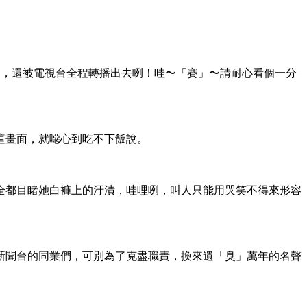
過，還被電視台全程轉播出去咧！哇〜「賽」〜請耐心看個一分
這畫面，就噁心到吃不下飯說。
全都目睹她白褲上的汙漬，哇哩咧，叫人只能用哭笑不得來形容
新聞台的同業們，可別為了克盡職責，換來遺「臭」萬年的名聲