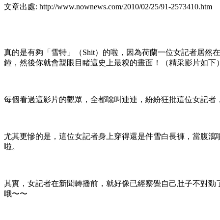
文章出處: http://www.nownews.com/2010/02/25/91-2573410.htm
真的是有夠「雪特」（Shit）的啦，因為荷蘭一位女記者居
鐘，然後你就會親眼目睹這史上最糗的畫面！（精采影片如下
每個看過這影片的觀眾，全都噁叫連連，紛紛狂批這位女記者
尤其更慘的是，這位女記者身上穿得還是件雪白長褲，當腹瀉
啦。
其實，女記者在新聞轉播前，就好像已經察覺自己肚子不對勁
哦〜〜