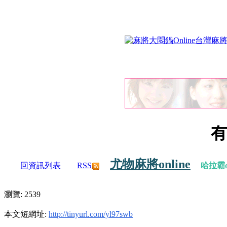
有
尤物麻將online
回資訊列表
RSS
哈拉霸on
瀏覽: 2539
本文短網址:
http://tinyurl.com/yl97swb