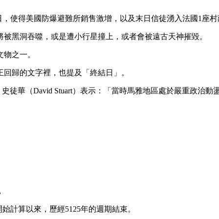
末日，使得美國防爆避難所銷售激增，以及末日信徒湧入法國1座
將被黑洞吞噬，或是遭小行星撞上，或者會被遠古天神摧毀。
文物之一。
王回歸的文字裡，也提及「終結日」。
exas）史徒華（David Stuart）表示：「當時馬雅地區處於嚴
，
年開始計算以來，歷經5125年的週期結束。