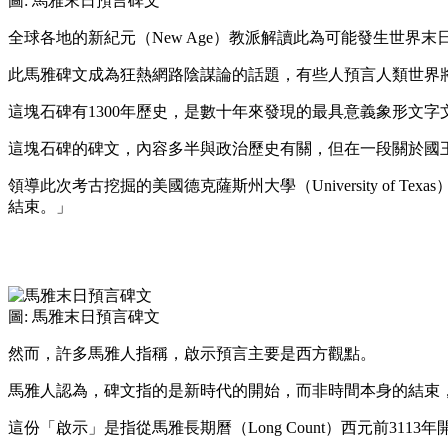
圖: 馬雅末日預言碑文
全球各地的新紀元（New Age）教派解讀此為可能發生世界
此馬雅碑文成為狂熱網路陰謀論的話題，有些人預言人類世界
這塊石碑有1300年歷史，是數十年來發現的最具意義象形文字
這塊石碑的碑文，內容多半與政治歷史有關，但在一段關於國
領導此次考古挖掘的美國德克薩斯州大學（University of T
結束。」
圖: 馬雅末日預言碑文
然而，許多馬雅人指稱，啟示預言主要是西方觀點。
馬雅人認為，碑文指的是新時代的開始，而非時間本身的結束
這份「啟示」是指從馬雅長期曆（Long Count）西元前3113