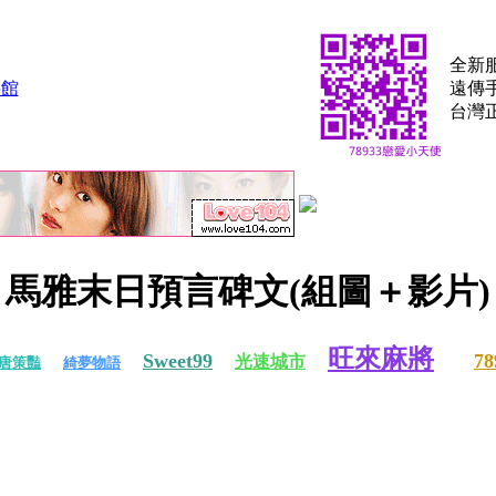
全新
遠傳手
台灣
馬雅末日預言碑文(組圖＋影片)
旺來麻將
Sweet99
7
光速城市
唐策豔
綺夢物語