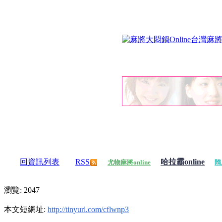
回資訊列表
RSS
哈拉霸online
尤物麻將online
隋
瀏覽: 2047
本文短網址:
http://tinyurl.com/cflwnp3