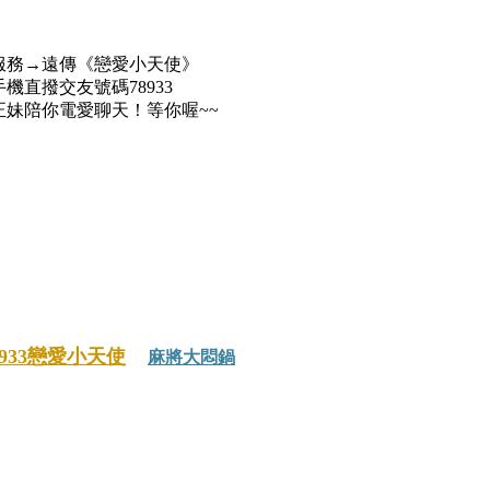
服務→遠傳《戀愛小天使》
機直撥交友號碼78933
正妹陪你電愛聊天！等你喔~~
8933戀愛小天使
麻將大悶鍋