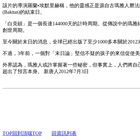
該片的導演羅蘭•埃默里赫稱，他的靈感正是源自古瑪雅人曆法的一
(Baktun)的結束日。
「白克頓」是一個長達144000天的計時周期。從傳說中的瑪雅
創世周期。
至今關於末日的消息，全球已經出版了至少1000多本關於2012
不過，3年前，一個對「末日論」堅信不疑的孩子的來信促使美國
外界認為，瑪雅人或許掌握著一些秘密，但事實上，人們將自
超出了預言本身。 新唐人2012年7月3日
TOP回到頂端TOP
回資訊列表