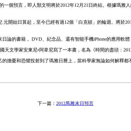
個預言，即人類文明將於2012年12月21日終結。根據瑪雅人的
紀 元開始日算起，至今已經有過12個「白克頓」的輪迴。將於201
末日論的書籍， DVD、紀念品、還有智能手機iPhone的應用軟
天文學家安東尼•阿韋尼寫了一本書，名為《時間的盡頭：2012
己的擔憂和恐懼投射到了瑪雅日曆上，當科學家無論如何解釋都
下一篇：
2012馬雅末日預言