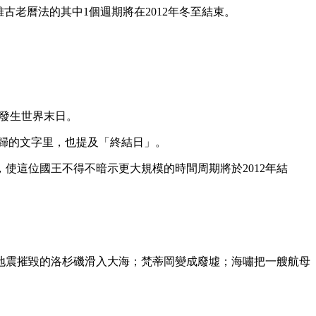
古老曆法的其中1個週期將在2012年冬至結束。
能發生世界末日。
回歸的文字里，也提及「終結日」。
治動蕩時期，使這位國王不得不暗示更大規模的時間周期將於2012年結
。
：被地震摧毀的洛杉磯滑入大海；梵蒂岡變成廢墟；海嘯把一艘航母