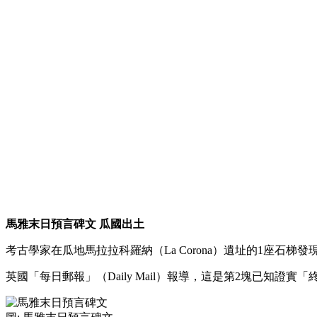
馬雅末日預言碑文 瓜國出土
考古學家在瓜地馬拉拉科羅納（La Corona）遺址的1座石梯
英國「每日郵報」（Daily Mail）報導，這是第2塊已知證實