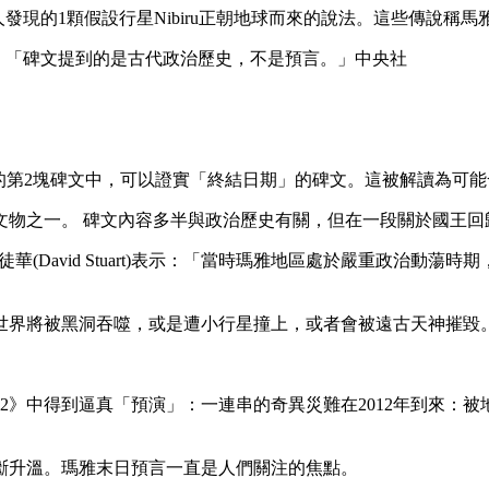
現的1顆假設行星Nibiru正朝地球而來的說法。這些傳說稱馬雅
to）說：「碑文提到的是古代政治歷史，不是預言。」中央社
，在出土的第2塊碑文中，可以證實「終結日期」的碑文。這被解讀為可
字文物之一。 碑文內容多半與政治歷史有關，但在一段關於國王
xas)史徒華(David Stuart)表示：「當時瑪雅地區處於嚴重政
世界將被黑洞吞噬，或是遭小行星撞上，或者會被遠古天神摧毀
012》中得到逼真「預演」：一連串的奇異災難在2012年到來
不斷升溫。瑪雅末日預言一直是人們關注的焦點。