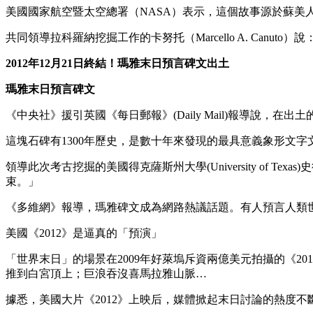
美國國家航空暨太空總署（NASA）表示，這個故事源於蘇美人發
共同領導拉科羅納挖掘工作的卡努托（Marcello A. Canu
2012年12月21日終結！瑪雅末日預言碑文出土
瑪雅末日預言碑文
《中央社》援引英國《每日郵報》(Daily Mail)報導說
這塊石碑有1300年歷史，是數十年來發現的最具意義象形文
領導此次考古挖掘的美國得克薩斯州大學(University of Te
束。」
《多維網》報導，瑪雅碑文成為網路熱議話題。有人預言人類
美國《2012》是逼真的「預演」
「世界末日」的場景在2009年好萊塢斥資兩億美元拍攝的《2
推到白宮頂上；巨浪吞沒喜馬拉雅山脈…
據悉，美國大片《2012》上映后，媒體掀起末日討論的熱度