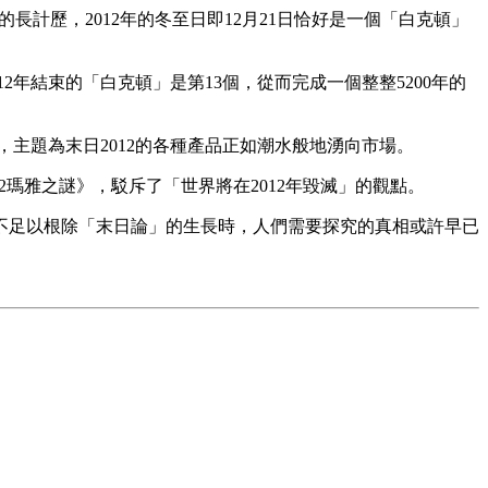
長計歷，2012年的冬至日即12月21日恰好是一個「白克頓」
2年結束的「白克頓」是第13個，從而完成一個整整5200年的
體，主題為末日2012的各種產品正如潮水般地湧向市場。
瑪雅之謎》，駁斥了「世界將在2012年毀滅」的觀點。
不足以根除「末日論」的生長時，人們需要探究的真相或許早已