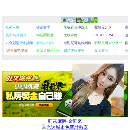
旺來麻將-金旺來