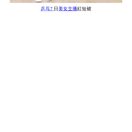
乒乓7
日
美女主播
紅短裙