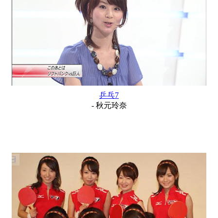
乒乓7
- 秋元玲奈