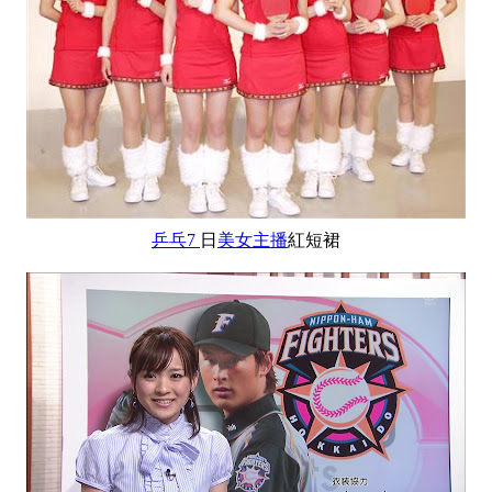
乒乓7
日
美女主播
紅短裙