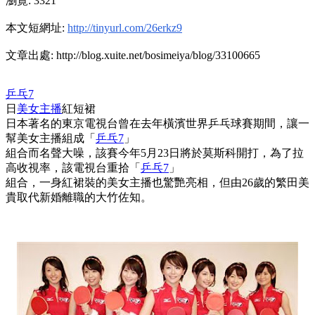
瀏覽: 3321
本文短網址:
http://tinyurl.com/26erkz9
文章出處: http://blog.xuite.net/bosimeiya/blog/33100665
乒乓7
日
美女主播
紅短裙
日本著名的東京電視台曾在去年橫濱世界乒乓球賽期間，讓一
幫美女主播組成「
乒乓7
」
組合而名聲大噪，該賽今年5月23日將於莫斯科開打，為了拉
高收視率，該電視台重拾「
乒乓7
」
組合，一身紅裙裝的美女主播也驚艷亮相，但由26歲的繁田美
貴取代新婚離職的大竹佐知。