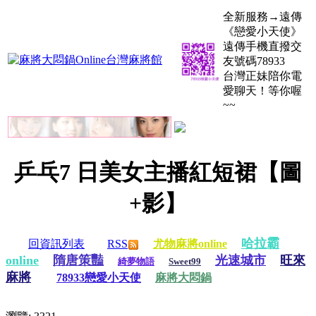
全新服務→遠傳
《戀愛小天使》
遠傳手機直撥交
友號碼78933
台灣正妹陪你電
愛聊天！等你喔
~~
乒乓7 日美女主播紅短裙【圖
+影】
哈拉霸
回資訊列表
RSS
尤物麻將online
online
隋唐策豔
光速城市
旺來
綺夢物語
Sweet99
麻將
78933戀愛小天使
麻將大悶鍋