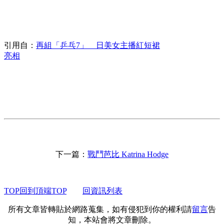
引用自：
再組「乒乓7」 日美女主播紅短裙
亮相
下一篇：
戰鬥芭比 Katrina Hodge
TOP回到頂端TOP
回資訊列表
所有文章皆轉貼於網路蒐集，如有侵犯到你的權利請
留言
告
知，本站會將文章刪除。