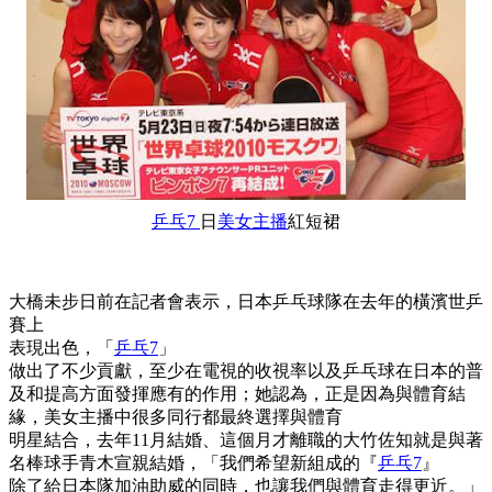
乒乓7
日
美女主播
紅短裙
大橋未步日前在記者會表示，日本乒乓球隊在去年的橫濱世乒
賽上
表現出色，「
乒乓7
」
做出了不少貢獻，至少在電視的收視率以及乒乓球在日本的普
及和提高方面發揮應有的作用；她認為，正是因為與體育結
緣，美女主播中很多同行都最終選擇與體育
明星結合，去年11月結婚、這個月才離職的大竹佐知就是與著
名棒球手青木宣親結婚，「我們希望新組成的『
乒乓7
』
除了給日本隊加油助威的同時，也讓我們與體育走得更近。」