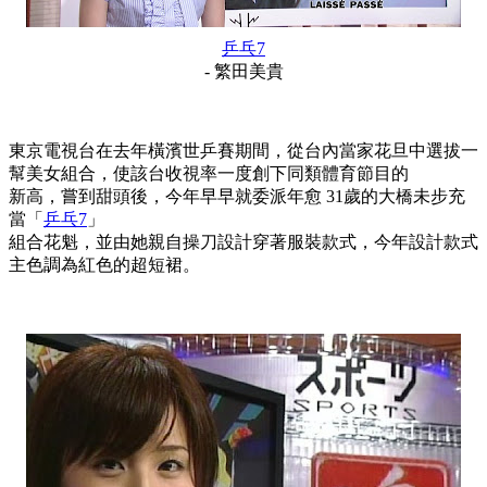
乒乓7
- 繁田美貴
東京電視台在去年橫濱世乒賽期間，從台內當家花旦中選拔一
幫美女組合，使該台收視率一度創下同類體育節目的
新高，嘗到甜頭後，今年早早就委派年愈 31歲的大橋未步充
當「
乒乓7
」
組合花魁，並由她親自操刀設計穿著服裝款式，今年設計款式
主色調為紅色的超短裙。