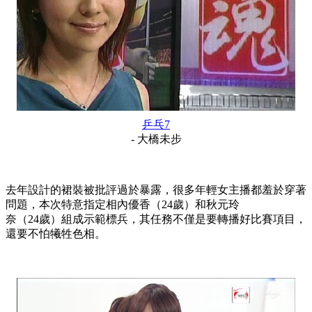
乒乓7
- 大橋未步
去年設計的裙裝被批評過於暴露，很多年輕女主播都羞於穿著
問題，本次特意指定相內優香（24歲）和秋元玲
奈（24歲）組成示範標兵，其任務不僅是要轉播好比賽項目，
還要不怕犧牲色相。