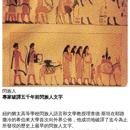
閃族人
專家破譯五千年前閃族人文字
紐約猶太高等學校閃族人語言和文學教授理查德·斯坦在耶路
撒冷的希伯來大學首次向外界公佈，他成功地破譯了迄今為止
所發現的歷史上最早的閃族人文字。