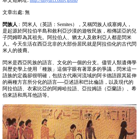
本文短網址:
http://tinyurl.com/cjpflsb
文章出處: 無
閃族人
: 閃米人（英語：Semites），又稱閃族人或塞姆人，
是起源於阿拉伯半島和敘利亞沙漠的遊牧民族，相傳諾亞的兒
子閃姆即為其祖先。阿拉伯人、猶太人及敘利亞人都是閃米
人。今天生活在西亞北非的大部份居民就是阿拉伯化的古代閃
米人的後裔。
閃米是西亞民族的語言、文化的一個的分支。儘管人類遺傳學
與歷史學上使用「種族」這個字眼有著眾多的爭議，閃米這一
語族的定義卻很明確，包括古代兩河流域的阿卡德語跟其延伸
的兩種方言所分化的語言──亞述語和巴比倫語，以及現代的
阿拉伯語、衣索比亞的阿姆哈拉語、亞拉姆語（亞蘭語）、希
伯來語和馬耳他語等。