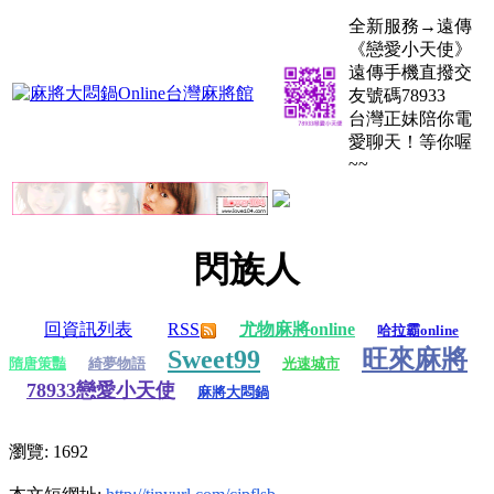
全新服務→遠傳
《戀愛小天使》
遠傳手機直撥交
友號碼78933
台灣正妹陪你電
愛聊天！等你喔
~~
閃族人
回資訊列表
RSS
尤物麻將online
哈拉霸online
Sweet99
旺來麻將
隋唐策豔
綺夢物語
光速城市
78933戀愛小天使
麻將大悶鍋
瀏覽: 1692