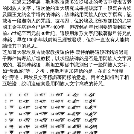
在過去25年裏，斯坦教授曾多次從埃及的考古中發現古老
的閃族人文字，這次他的重大研究成果是破譯了一段寫在古埃
及國王尤納金字塔內的碑銘，該碑銘用閃族人的文字撰寫，記
載著一段迦南人的咒語。據考證，位於埃及北部塞加拉的尤納
國王金字塔距今已經有4400年，但碑銘的年代則要追溯到西元
前25世紀至西元前30世紀。這段用象形文字記載著撒旦符咒的
碑銘，早在100多年以前就已經被發現，但卻一直沒有人能夠
讀懂其中的意思。
芝加哥大學埃及古物學教授羅伯特·裏特納將這段碑銘通過電
子郵件轉寄給斯坦教授，以求證該碑銘是否是用閃族人文字寫
成的。看到碑銘後，斯坦立即從中識別出了一些閃族人文字，
如“母親蛇”等，之後，使斯坦更加確信的是，在正文“母親
蛇”旁邊，用埃及文字標識著同樣的意思。兩者之間得到了相
互驗證，說明這確實是用閃族人文字寫成的符咒。