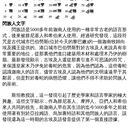
閃族人文字
閃族語是5000多年前迦南人使用的一種非常古老的語言形
式，後來被腓尼基人和希伯來人使用。經過研究發現，這段符
咒是古代城市巴伯勞斯(位於今天的黎巴嫩)的一個迦南牧師向
埃及國王提供的。港口城市巴伯勞斯對於古埃及人來說具有非
常重要的地位，從那裏他們進口建築用木材和處理木乃伊的樹
脂。最新發現顯示，古埃及人還從那裏引進不可思議的符咒，
來保護皇家木乃伊免於毒蛇的危害，因為他們認為，這些毒蛇
認識迦南人的語言。儘管古埃及人認為他們的文明遠遠早于其
鄰居，但是對於毒蛇的病態恐懼，讓他們不得不求助於閃族人
的巫術。
斯坦教授說，這一發現引起了歷史學家和語言學家的極大
興趣。這些文字顯示，作為腓尼基人、摩押人、亞捫人和希伯
來人共同的祖先，前迦南人早在其生活的迄今5000多年之前就
使用著有別於亞拉姆語、烏加裏特語和其他閃族人的語言。該
發現還為這一時期的古埃及語發音提供了第一個直接證據。