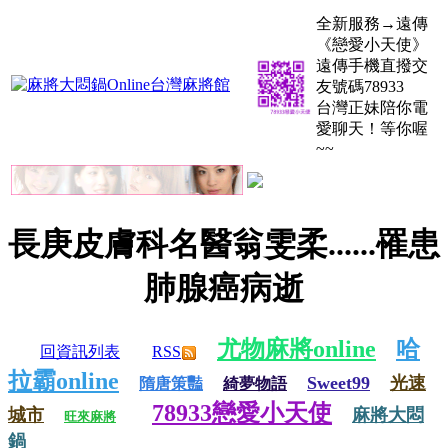
全新服務→遠傳
《戀愛小天使》
遠傳手機直撥交
友號碼78933
台灣正妹陪你電
愛聊天！等你喔
~~
長庚皮膚科名醫翁雯柔......罹患
肺腺癌病逝
尤物麻將online
哈
回資訊列表
RSS
拉霸online
Sweet99
光速
隋唐策豔
綺夢物語
78933戀愛小天使
城市
麻將大悶
旺來麻將
鍋