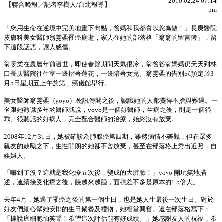
2010.02.24 07:14
【聯合晚報╱記者李樹人/台北報導】
pm
「您用生命在逆境中完美地畫下句點，爸媽和我都會以您為傲！」長庚醫院
皮膚科美女醫師翁雯柔罹癌病逝，家人在她的部落格「翁翁的留言簿」，留
下這段話語，讓人感傷。
翁雯柔在農曆年前過世，即使春節期間天氣很冷，翁爸爸翁媽媽仍天天到林
口長庚醫院往生室一邊摺著蓮花，一邊陪著女兒。翁雯柔的告別式預定於3
月5日星期五上午於第二殯儀館舉行。
美女醫師翁雯柔（yoyo）死訊傳開之後，認識她的人都覺得不捨與難過。一
名跟她熟識多年的醫師就說，yoyo是一個好醫師，生病之後，則是一個很
乖、很聽話的好病人，完全配合醫師的治療，始終沒有放棄。
2008年12月31日，她被確診為肺腺癌第四期，雖然病情不樂觀，但在眾多
親友的鼓勵之下，生性開朗的她卻不曾放棄，甚至在部落格上秀出近照，自
娛娛人。
「嚇到了沒？這就是我化療五次後，變成的大胖臉！」yoyo 開玩笑地描
述，連續接受化療之後，臉越來越腫，面積差不多是原本的1.5倍大。
去年4月，她過了罹癌之後的第一個生日，也是她人生最後一次生日。對於
好友們細心幫她安排的生日聚餐及禮物，她相當興奮。還在部落格寫下：
「據說癌細胞怕笑聲！希望這次評估能有好成績。」她感謝友人的祝福，希