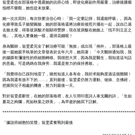
翁雯柔也在部落格中透露她的抗癌心情，即使化療副作用嚴重，治療後腫瘤
指標不樂觀，她也從未放棄。
她一次次寫到，每次快要沒信心時：「我一定要記得，我還能呼吸」。因為
化療導致瓜子臉變圓臉，她的部落格還將治療前後照片擺在一起，說自己過
去臉太瘦，得靠玻尿酸才能顯得豐腴，現在玻尿酸在她臉上「找不到立足之
地」，其他人要像她一樣，還得花錢呢！
身為醫師，翁雯柔完全了解治療可能「無效」或出現「例外」，部落格上最
後一篇她親手執筆的文章發表於去年六月，她寫著：「今天醫師通知我，我
的腦膜有瀰漫性的癌細胞轉移。我很想大哭，因為我是醫生，我知道這句話
的意義。可是媽媽在我身旁…我還是努力的保持勇敢。」
「我覺得自己踩到地雷了，雖然知道人各有命，我祈求能夠度過這個難關！
因為我還有放不下的……」直到最後，翁雯柔仍努力運動、做操、念佛經，
把握與兒子相處的機會，努力到最後一天。
對於翁雯柔辭世，在她的部落格裡，友人引用印度詩人泰戈爾的詩，「生如
夏花之絢爛，死如秋葉之靜美」，為早逝的她寫下註解。
**************************************************************
「據說癌細胞怕笑聲」翁雯柔奮戰到最後