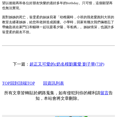
望以後能再和各位好朋友快樂的過好多年的birthday。只可惜，這個願望再
也無法實現。
面對姊姊的死亡，翁雯柔的妹妹寫著「幼稚園時，小班的我老愛跑到大班的
教室去纏著姊姊，給您和老師造成困擾。小學時，回家有幾次我們倆都忘了
帶鑰匙就在家門口和貓咪一起玩耍看夕陽，等爸媽」。姊妹情深，也讓許多
翁雯柔的親友不捨。
下一篇：
超正又可愛的c奶名模劉薰愛 劉子華(73P)
TOP回到頂端TOP
回資訊列表
所有文章皆轉貼於網路蒐集，如有侵犯到你的權利請
留言
告
知，本站會將文章刪除。