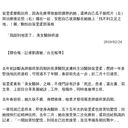
翁雯柔樂觀抗癌，因為化療導致臉部腫胖的她，還將自己瓜子臉照片（左）
與治療後近照（右）擺在一起，安慰自己玻尿酸在她臉上「找不到立足之
地」！圖╱翻拍自翁雯柔部落格
「我踩到地雷了」 美女醫師癌逝
2010/02/24
【聯合報╱記者劉惠敏╱台北報導】
去年初診斷為肺腺癌第四期的長庚醫院皮膚科主治醫師翁雯柔，歷經一年多
堅強地抗癌過程，可惜過不了年關，春節前先走一步，於二月十日過世。
翁雯柔素有「美女醫師」之稱，不僅門診有許多「死忠」患者，還出書、寫
文章、上節目分享美麗秘訣，工作、母職外，同時進修博士班。
去年春節前，她久咳不癒、身體痠痛，檢查才發現罹患肺腺癌第四期。
一發現就已是癌末，即使身為醫師，五十五年次的翁雯柔也曾害怕驚慌，但
她很快打起精神抗癌。去年二月，她在接受第二次化療前，還寫信給熟識的
記者，「一開始害怕驚慌，到現在已欣然接受，並且準備長期抗戰中」。