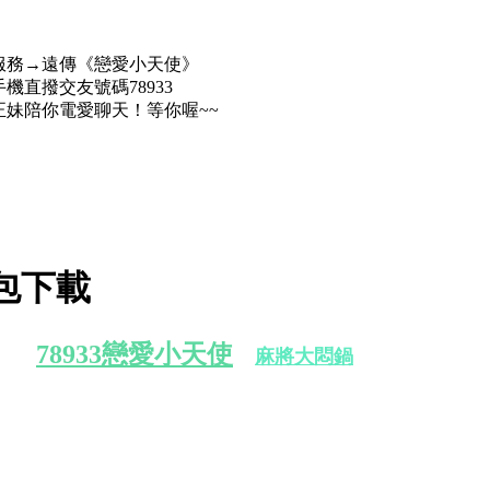
服務→遠傳《戀愛小天使》
機直撥交友號碼78933
正妹陪你電愛聊天！等你喔~~
包下載
78933戀愛小天使
麻將大悶鍋