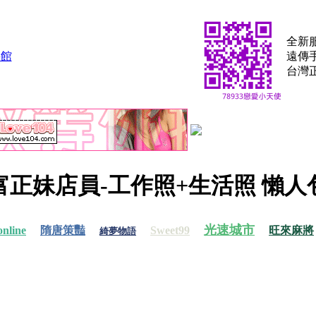
全新
遠傳手
台灣
富正妹店員-工作照+生活照 懶人
光速城市
line
隋唐策豔
Sweet99
旺來麻將
綺夢物語