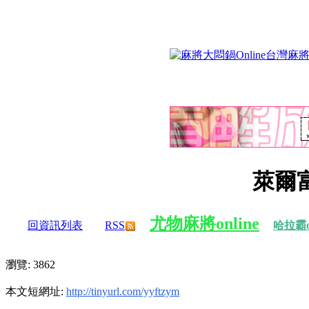
萊爾
尤物麻將online
回資訊列表
RSS
哈拉霸on
瀏覽: 3862
本文短網址:
http://tinyurl.com/yyftzym