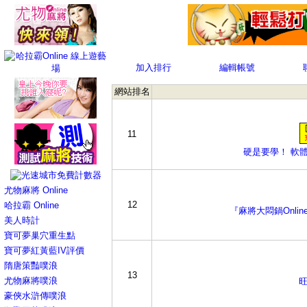
加入排行
編輯帳號
網站排名
11
硬是要學！ 軟
尤物麻將 Online
12
哈拉霸 Online
『麻將大悶鍋Onlin
美人時計
寶可夢巢穴重生點
寶可夢紅黃藍IV評價
隋唐策豔噗浪
13
尤物麻將噗浪
旺
豪俠水滸傳噗浪