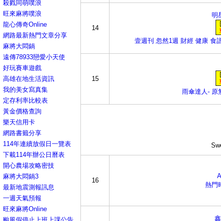
殺戮同萌噗浪
旺來麻將噗浪
明
龍心傳奇Online
14
網路最新熱門文章分享
壹週刊 忽然1週 財經 健康 食
麻將大悶鍋
遠傳78933戀愛小天使
好玩賽車遊戲
高雄在地生活資訊
15
我的美女寫真集
雨傘達人- 原
定存利率比較表
黃金價格查詢
樂天信用卡
網路書籤分享
114年連續放假日一覽表
Sw
下載114年辦公日曆表
開心農場攻略密技
麻將大悶鍋3
16
熱門
最新地震測報訊息
一週天氣預報
旺來麻將Online
鑫
颱風假停止上班上課公告