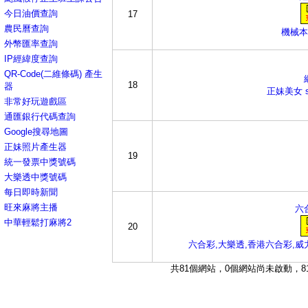
今日油價查詢
17
農民曆查詢
機械本
外幣匯率查詢
IP經緯度查詢
QR-Code(二維條碼) 產生
18
器
正妹美女 s
非常好玩遊戲區
通匯銀行代碼查詢
Google搜尋地圖
正妹照片產生器
19
統一發票中獎號碼
大樂透中獎號碼
每日即時新聞
旺來麻將主播
六
中華輕鬆打麻將2
20
六合彩,大樂透,香港六合彩,威
共81個網站，0個網站尚未啟動，81