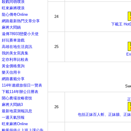
殺戮同萌噗浪
旺來麻將噗浪
龍心傳奇Online
24
網路最新熱門文章分享
下載王 Hot
麻將大悶鍋
遠傳78933戀愛小天使
好玩賽車遊戲
高雄在地生活資訊
25
我的美女寫真集
En
定存利率比較表
黃金價格查詢
樂天信用卡
網路書籤分享
114年連續放假日一覽表
Sw
下載114年辦公日曆表
開心農場攻略密技
正
麻將大悶鍋3
26
最新地震測報訊息
包括正妹百人斬、正妹牆、正妹
一週天氣預報
旺來麻將Online
颱風假停止上班上課公告