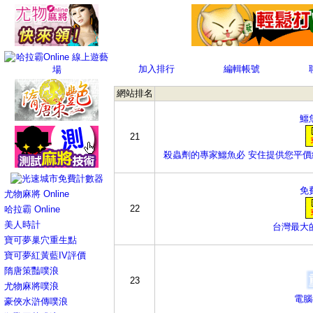
加入排行
編輯帳號
網站排名
鱷
21
殺蟲劑的專家鱷魚必 安住提供您平價
免
尤物麻將 Online
22
哈拉霸 Online
美人時計
台灣最大
寶可夢巢穴重生點
寶可夢紅黃藍IV評價
隋唐策豔噗浪
23
尤物麻將噗浪
電腦
豪俠水滸傳噗浪