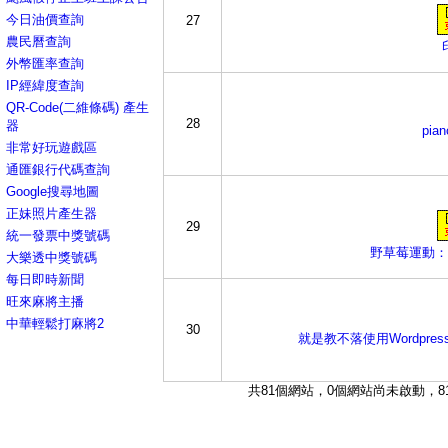
今日油價查詢
27
農民曆查詢
外幣匯率查詢
IP經緯度查詢
QR-Code(二維條碼) 產生
28
器
pi
非常好玩遊戲區
通匯銀行代碼查詢
Google搜尋地圖
正妹照片產生器
29
統一發票中獎號碼
野草莓運動：
大樂透中獎號碼
每日即時新聞
旺來麻將主播
中華輕鬆打麻將2
30
就是教不落使用Wordpress
共81個網站，0個網站尚未啟動，81