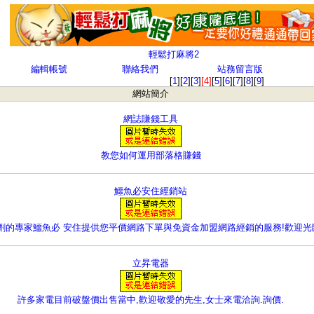
輕鬆打麻將2
編輯帳號
聯絡我們
站務留言版
[
1
][
2
][
3
]
[4]
[
5
][
6
][
7
][
8
][
9
]
網站簡介
網誌賺錢工具
教您如何運用部落格賺錢
鱷魚必安住經銷站
劑的專家鱷魚必 安住提供您平價網路下單與免資金加盟網路經銷的服務!歡迎光
立昇電器
許多家電目前破盤價出售當中,歡迎敬愛的先生,女士來電洽詢.詢價.