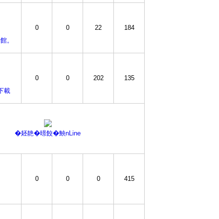
0
0
22
184
音館。
0
0
202
135
下載
�㚰靘�暻餃�䱀nLine
0
0
0
415