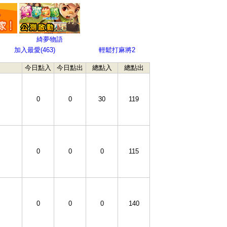
綺夢物語
加入最愛(
463
)
輕鬆打麻將2
今日點入
今日點出
總點入
總點出
0
0
30
119
0
0
0
115
0
0
0
140