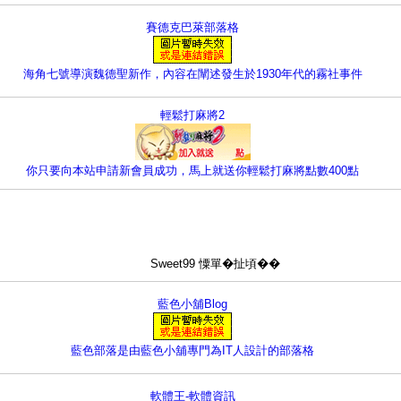
賽德克巴萊部落格
海角七號導演魏德聖新作，內容在闡述發生於1930年代的霧社事件
輕鬆打麻將2
你只要向本站申請新會員成功，馬上就送你輕鬆打麻將點數400點
Sweet99 憟單�扯頃��
藍色小舖Blog
藍色部落是由藍色小舖專門為IT人設計的部落格
軟體王-軟體資訊