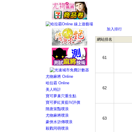
加入排行
網站排名
61
尤物麻將 Online
哈拉霸 Online
62
美人時計
寶可夢巢穴重生點
寶可夢紅黃藍IV評價
隋唐策豔噗浪
尤物麻將噗浪
63
豪俠水滸傳噗浪
殺戮同萌噗浪