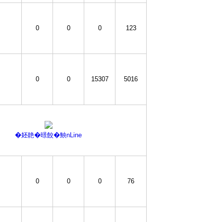
0
0
0
123
0
0
15307
5016
�㚰靘�暻餃�䱀nLine
0
0
0
76