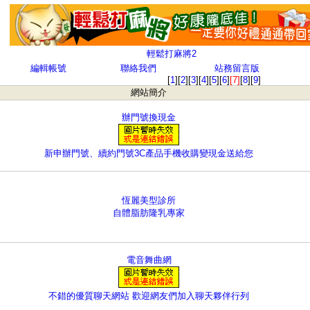
輕鬆打麻將2
編輯帳號
聯絡我們
站務留言版
[
1
][
2
][
3
][
4
][
5
][
6
]
[7]
[
8
][
9
]
網站簡介
辦門號換現金
新申辦門號、續約門號3C產品手機收購變現金送給您
恆麗美型診所
自體脂肪隆乳專家
電音舞曲網
不錯的優質聊天網站 歡迎網友們加入聊天夥伴行列