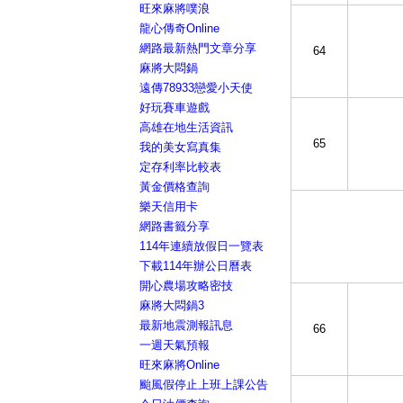
旺來麻將噗浪
龍心傳奇Online
網路最新熱門文章分享
64
麻將大悶鍋
遠傳78933戀愛小天使
好玩賽車遊戲
高雄在地生活資訊
65
我的美女寫真集
定存利率比較表
黃金價格查詢
樂天信用卡
網路書籤分享
114年連續放假日一覽表
下載114年辦公日曆表
開心農場攻略密技
麻將大悶鍋3
最新地震測報訊息
66
一週天氣預報
旺來麻將Online
颱風假停止上班上課公告